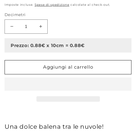
di
Imposte incluse.
Spese di spedizione
calcolate al check-out.
listino
Decimetri
Diminuisci
Aumenta
quantità
quantità
per
per
Prezzo: 0.88€ x 10cm = 0.88€
Belno,
Belno,
Azzurro,
Azzurro,
cotone
cotone
Aggiungi al carrello
francese
francese
Una dolce balena tra le nuvole!