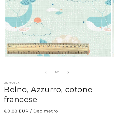
Apri
A
contenuti
c
multimediali
m
1
2
su
1
/
2
in
i
finestra
f
modale
m
DOMOTEX
Belno, Azzurro, cotone
francese
Prezzo
€0,88 EUR / Decimetro