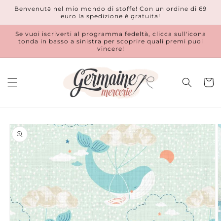
Vai
Benvenutǝ nel mio mondo di stoffe! Con un ordine di 69
direttamente
euro la spedizione è gratuita!
ai contenuti
Se vuoi iscriverti al programma fedeltà, clicca sull'icona
tonda in basso a sinistra per scoprire quali premi puoi
vincere!
Carrell
Passa alle
informazioni
sul prodotto