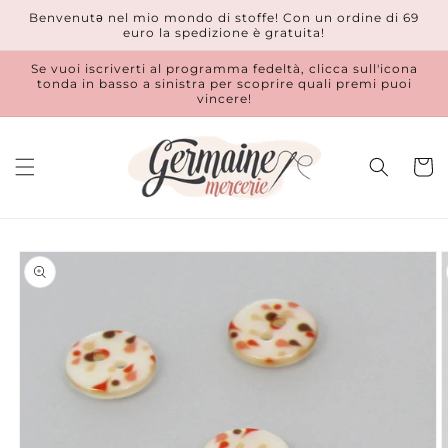
Vai
Benvenutǝ nel mio mondo di stoffe! Con un ordine di 69
direttamente
euro la spedizione è gratuita!
ai contenuti
Se vuoi iscriverti al programma fedeltà, clicca sull'icona
tonda in basso a sinistra per scoprire quali premi puoi
vincere!
Carrell
Passa alle
informazioni
sul prodotto