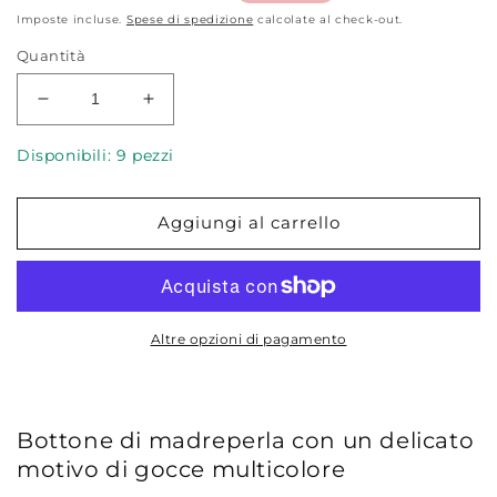
di
di
Imposte incluse.
Spese di spedizione
calcolate al check-out.
listino
vendita
Quantità
Diminuisci
Aumenta
quantità
quantità
per
per
Disponibili: 9 pezzi
Bottone
Bottone
di
di
Aggiungi al carrello
madreperla,
madreperla,
gocce
gocce
arancione,
arancione,
11
11
mm
mm
Altre opzioni di pagamento
Bottone di madreperla con un delicato
motivo di gocce multicolore