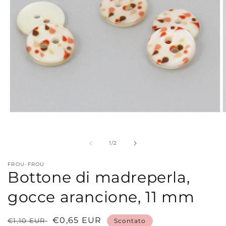
Apri
A
contenuti
c
multimediali
m
1
2
su
1
/
2
in
i
finestra
f
modale
m
FROU-FROU
Bottone di madreperla,
gocce arancione, 11 mm
Prezzo
Prezzo
€0,65 EUR
€1,10 EUR
Scontato