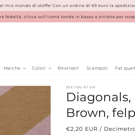
l mio mondo di stoffe! Con un ordine di 69 euro la spedizion
a fedeltà, clicca sull'icona tonda in basso a sinistra per sco
Marche
Colori
Ritornati!
Scampoli
Fat quar
SEE YOU AT SIX
Diagonals,
Brown, fel
Prezzo
€2,20 EUR / Decimetr