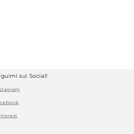
guimi sui Social!
stagram
acebook
nterest