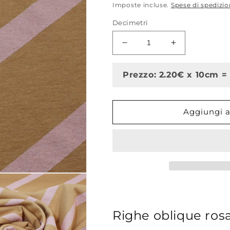
di
Imposte incluse.
Spese di spedizi
listino
Decimetri
Diminuisci
Aumenta
quantità
quantità
per
per
Prezzo: 2.20€ x 10cm =
Diagonals,
Diagonals,
Fenugreek
Fenugreek
Brown,
Brown,
felpa
felpa
Aggiungi al
garzata
garzata
Righe oblique rosa