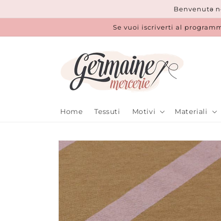
Vai
Benvenutǝ ne
direttamente
ai contenuti
Se vuoi iscriverti al programm
Home
Tessuti
Motivi
Materiali
Passa alle
informazioni
sul prodotto