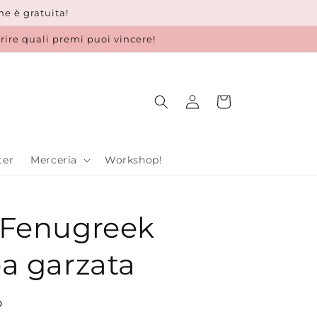
e è gratuita!
prire quali premi puoi vincere!
Accedi
Carrello
ter
Merceria
Workshop!
 Fenugreek
pa garzata
o