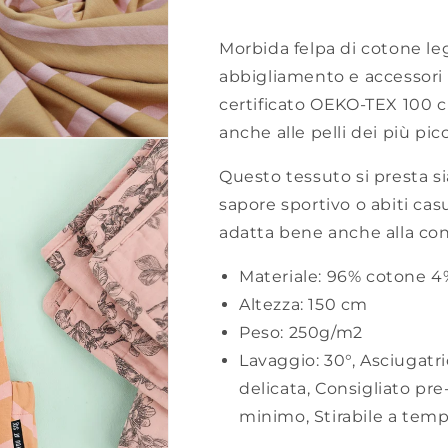
Morbida felpa di cotone le
abbigliamento e accessori 
certificato OEKO-TEX 100 c
anche alle pelli dei più picc
Questo tessuto si presta s
sapore sportivo o abiti casua
adatta bene anche alla con
Materiale:
96% cotone 4
Altezza:
150 cm
Peso:
250g/m2
Lavaggio:
30°
,
Asciugatr
delicata
,
Consigliato pre
minimo
,
Stirabile a tem