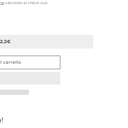
one
calcolate al check-out.
 2.2€
 carrello
!