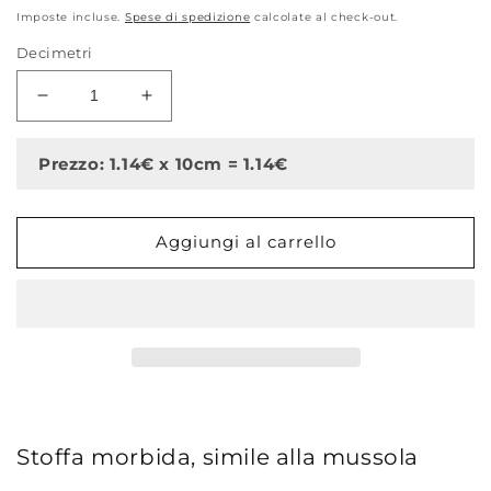
di
Imposte incluse.
Spese di spedizione
calcolate al check-out.
listino
Decimetri
Diminuisci
Aumenta
quantità
quantità
per
per
Prezzo: 1.14€ x 10cm = 1.14€
Doppia
Doppia
garza
garza
goffrata
goffrata
Aggiungi al carrello
unito
unito
Camel
Camel
Stoffa morbida, simile alla mussola