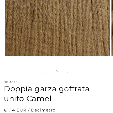
Apri
A
contenuti
c
multimediali
m
1
2
su
1
/
2
in
i
finestra
f
modale
m
DOMOTEX
Doppia garza goffrata
unito Camel
Prezzo
€1,14 EUR / Decimetro