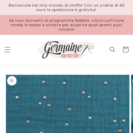
Vai
Benvenutǝ nel mio mondo di stoffe! Con un ordine di 69
direttamente
euro la spedizione è gratuita!
ai contenuti
Se vuoi iscriverti al programma fedeltà, clicca sull'icona
tonda in basso a sinistra per scoprire quali premi puoi
vincere!
Carrell
Passa alle
informazioni
sul prodotto