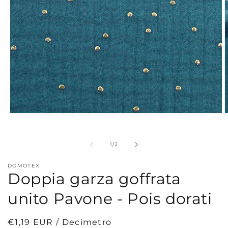
Apri
A
contenuti
c
multimediali
m
1
2
su
1
/
2
in
i
finestra
f
modale
m
DOMOTEX
Doppia garza goffrata
unito Pavone - Pois dorati
Prezzo
€1,19 EUR / Decimetro