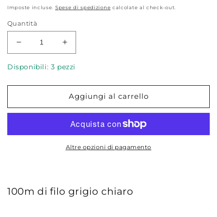
di
Imposte incluse.
Spese di spedizione
calcolate al check-out.
listino
Quantità
Diminuisci
Aumenta
quantità
quantità
per
per
Disponibili: 3 pezzi
Filo
Filo
Gütermann
Gütermann
Aggiungi al carrello
Cucitutto
Cucitutto
038
038
Foschia
Foschia
Altre opzioni di pagamento
100m di filo grigio chiaro