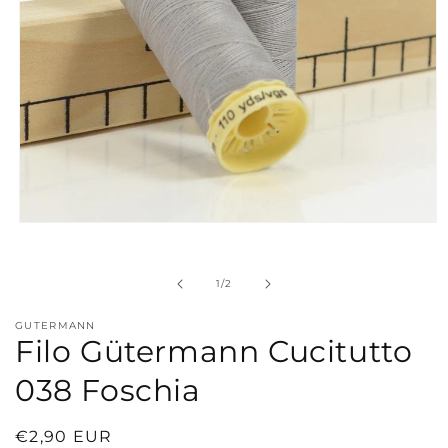
Apri
contenuti
multimediali
1
su
1
/
2
in
finestra
modale
GUTERMANN
Filo Gütermann Cucitutto
038 Foschia
Prezzo
€2,90 EUR