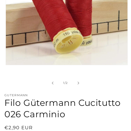
Apri
contenuti
multimediali
1
su
1
/
2
in
finestra
modale
GUTERMANN
Filo Gütermann Cucitutto
026 Carminio
Prezzo
€2,90 EUR