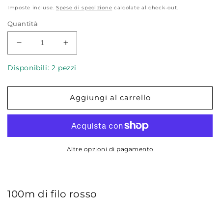
di
Imposte incluse.
Spese di spedizione
calcolate al check-out.
listino
Quantità
Diminuisci
Aumenta
quantità
quantità
per
per
Disponibili: 2 pezzi
Filo
Filo
Gütermann
Gütermann
Aggiungi al carrello
Cucitutto
Cucitutto
026
026
Carminio
Carminio
Altre opzioni di pagamento
100m di filo rosso