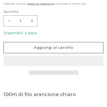
di
Imposte incluse.
Spese di spedizione
calcolate al check-out.
listino
Quantità
Diminuisci
Aumenta
quantità
quantità
per
per
Disponibili: 2 pezzi
Filo
Filo
Gütermann
Gütermann
Aggiungi al carrello
Cucitutto
Cucitutto
300
300
Albicocca
Albicocca
100m di filo arancione chiaro