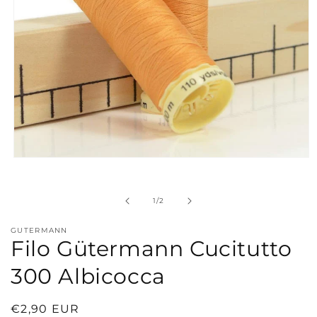
Apri
contenuti
multimediali
1
su
1
/
2
in
finestra
modale
GUTERMANN
Filo Gütermann Cucitutto
300 Albicocca
Prezzo
€2,90 EUR