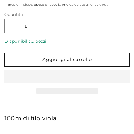
di
Imposte incluse.
Spese di spedizione
calcolate al check-out.
listino
Quantità
Diminuisci
Aumenta
quantità
quantità
per
per
Disponibili: 2 pezzi
Filo
Filo
Gütermann
Gütermann
Aggiungi al carrello
Cucitutto
Cucitutto
392
392
Viola
Viola
vivo
vivo
100m di filo viola