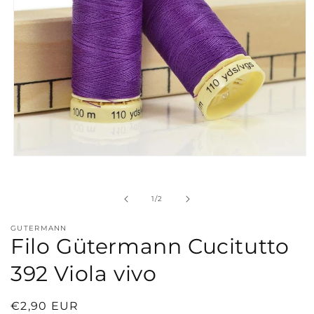
Apri
contenuti
multimediali
1
su
1
/
2
in
finestra
modale
GUTERMANN
Filo Gütermann Cucitutto
392 Viola vivo
Prezzo
€2,90 EUR