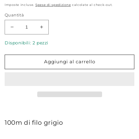
di
Imposte incluse.
Spese di spedizione
calcolate al check-out.
listino
Quantità
Diminuisci
Aumenta
quantità
quantità
per
per
Disponibili: 2 pezzi
Filo
Filo
Gütermann
Gütermann
Aggiungi al carrello
Cucitutto
Cucitutto
493
493
Grigio
Grigio
roseo
roseo
100m di filo grigio