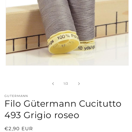
Apri
contenuti
multimediali
1
su
1
/
2
in
finestra
modale
GUTERMANN
Filo Gütermann Cucitutto
493 Grigio roseo
Prezzo
€2,90 EUR