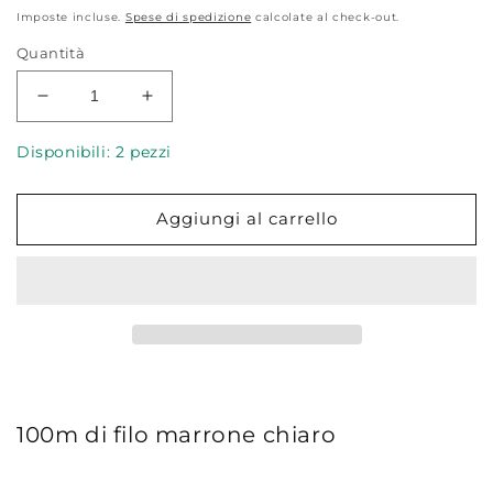
di
Imposte incluse.
Spese di spedizione
calcolate al check-out.
listino
Quantità
Diminuisci
Aumenta
quantità
quantità
per
per
Disponibili: 2 pezzi
Filo
Filo
Gütermann
Gütermann
Aggiungi al carrello
Cucitutto
Cucitutto
893
893
Campo
Campo
di
di
grana
grana
100m di filo marrone chiaro