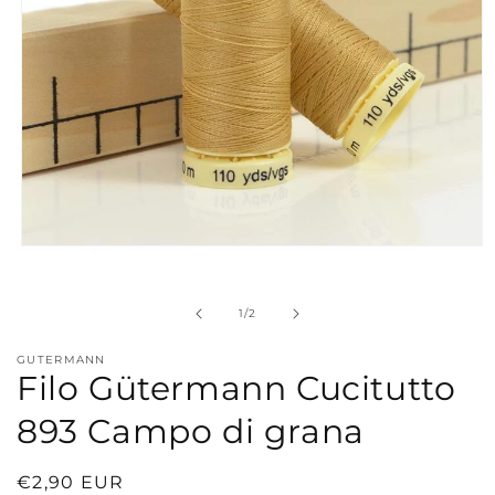
Apri
contenuti
multimediali
1
su
1
/
2
in
finestra
modale
GUTERMANN
Filo Gütermann Cucitutto
893 Campo di grana
Prezzo
€2,90 EUR