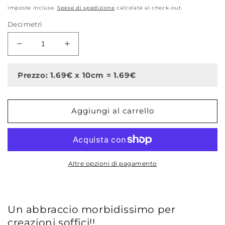
di
Imposte incluse.
Spese di spedizione
calcolate al check-out.
listino
Decimetri
Diminuisci
Aumenta
quantità
quantità
per
per
Prezzo: 1.69€ x 10cm = 1.69€
Micro
Micro
spugna,
spugna,
Bianco,
Bianco,
Aggiungi al carrello
100%
100%
cotone
cotone
Altre opzioni di pagamento
Un abbraccio morbidissimo per
creazioni soffici!!