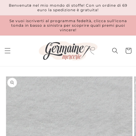
Vai
Benvenutǝ nel mio mondo di stoffe! Con un ordine di 69
direttamente
euro la spedizione è gratuita!
ai contenuti
Se vuoi iscriverti al programma fedeltà, clicca sull'icona
tonda in basso a sinistra per scoprire quali premi puoi
vincere!
Carrell
Passa alle
informazioni
sul prodotto