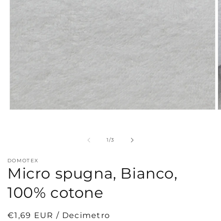
Apri
A
contenuti
c
multimediali
m
1
2
su
1
/
3
in
i
finestra
f
modale
m
DOMOTEX
Micro spugna, Bianco,
100% cotone
Prezzo
€1,69 EUR / Decimetro