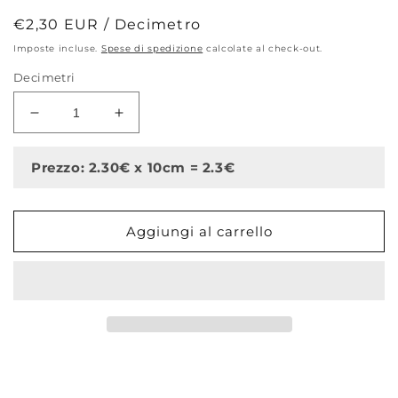
Prezzo
€2,30 EUR / Decimetro
di
Imposte incluse.
Spese di spedizione
calcolate al check-out.
listino
Decimetri
Diminuisci
Aumenta
quantità
quantità
per
per
Prezzo: 2.30€ x 10cm = 2.3€
Dreamy
Dreamy
Forest,
Forest,
Soft
Soft
Aggiungi al carrello
Beige
Beige
and
and
blue,
blue,
Gabardine
Gabardine
in
in
tela
tela
di
di
cotone
cotone