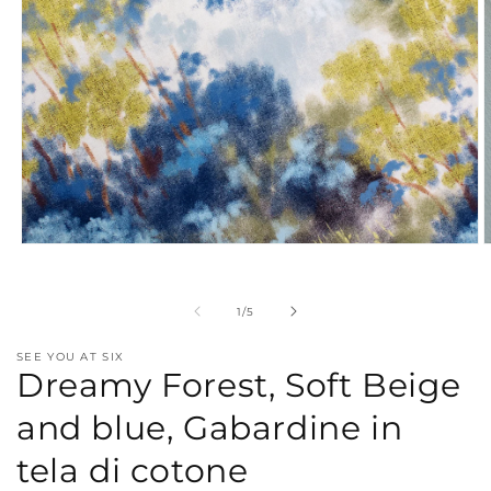
Apri
A
contenuti
c
multimediali
m
1
2
su
1
/
5
in
i
finestra
f
modale
m
SEE YOU AT SIX
Dreamy Forest, Soft Beige
and blue, Gabardine in
tela di cotone