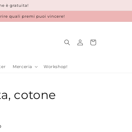
e è gratuita!
prire quali premi puoi vincere!
Accedi
Carrello
ter
Merceria
Workshop!
ta, cotone
o