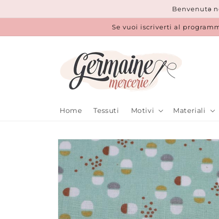
Vai
Benvenutǝ ne
direttamente
ai contenuti
Se vuoi iscriverti al programm
Home
Tessuti
Motivi
Materiali
Passa alle
informazioni
sul prodotto