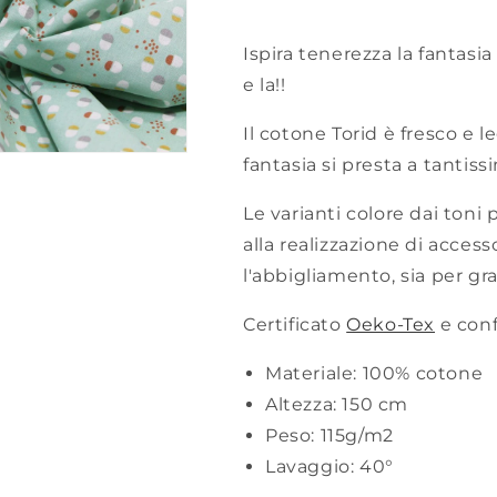
Ispira tenerezza la fantasia 
e la!!
Il cotone Torid è fresco e l
fantasia si presta a tantissi
Le varianti colore dai toni
alla realizzazione di access
l'abbigliamento, sia per gr
Certificato
Oeko-Tex
e con
Materiale:
100% cotone
Altezza:
150 cm
Peso:
115g/m2
Lavaggio:
40°