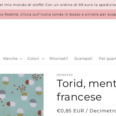
l mio mondo di stoffe! Con un ordine di 69 euro la spedizion
a fedeltà, clicca sull'icona tonda in basso a sinistra per sco
Marche
Colori
Ritornati!
Scampoli
Fat quar
DOMOTEX
Torid, men
francese
Prezzo
€0,85 EUR / Decimetr