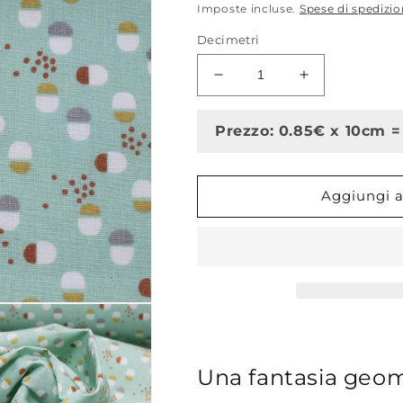
di
Imposte incluse.
Spese di spedizi
listino
Decimetri
Diminuisci
Aumenta
quantità
quantità
per
per
Prezzo: 0.85€ x 10cm =
Torid,
Torid,
menta,
menta,
cotone
cotone
francese
francese
Aggiungi al
Una fantasia geom