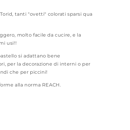
Torid, tanti "ovetti" colorati sparsi qua
eggero, molto facile da cucire, e la
mi usi!!
 pastello si adattano bene
ori, per la decorazione di interni o per
andi che per piccini!
forme alla norma REACH.