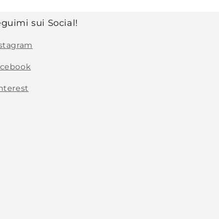
guimi sui Social!
stagram
acebook
nterest