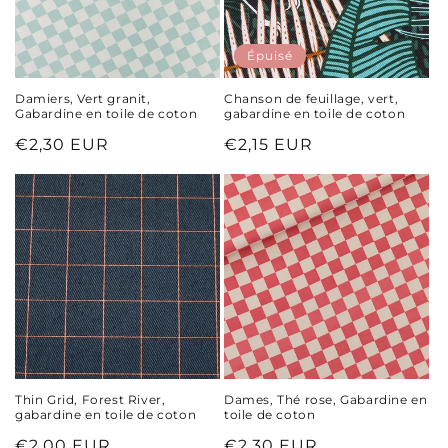
Épuisé
Damiers, Vert granit,
Chanson de feuillage, vert,
Gabardine en toile de coton
gabardine en toile de coton
Prix
€2,30 EUR
Prix
€2,15 EUR
habituel
habituel
Thin Grid, Forest River,
Dames, Thé rose, Gabardine en
gabardine en toile de coton
toile de coton
Prix
€2,00 EUR
Prix
€2,30 EUR