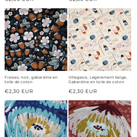
habituel
habituel
Fraises, noir, gabardine en
Villageois, Légèrement beige,
toile de coton
Gabardine en toile de coton
Prix
€2,30 EUR
Prix
€2,30 EUR
habituel
habituel