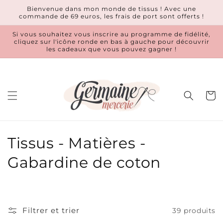
et
Bienvenue dans mon monde de tissus ! Avec une
passer
commande de 69 euros, les frais de port sont offerts !
au
contenu
Si vous souhaitez vous inscrire au programme de fidélité,
cliquez sur l'icône ronde en bas à gauche pour découvrir
les cadeaux que vous pouvez gagner !
Panier
C
Tissus - Matières -
o
Gabardine de coton
l
l
Filtrer et trier
39 produits
e