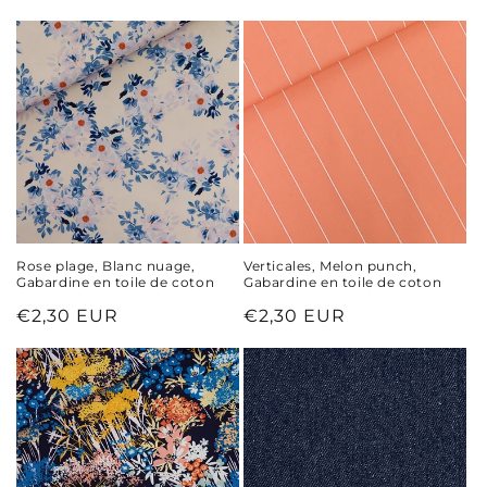
habituel
habituel
Rose plage, Blanc nuage,
Verticales, Melon punch,
Gabardine en toile de coton
Gabardine en toile de coton
Prix
€2,30 EUR
Prix
€2,30 EUR
habituel
habituel