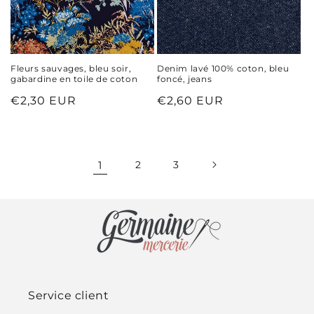
Fleurs sauvages, bleu soir,
Denim lavé 100% coton, bleu
gabardine en toile de coton
foncé, jeans
Prix
€2,30 EUR
Prix
€2,60 EUR
habituel
habituel
1
2
3
Service client