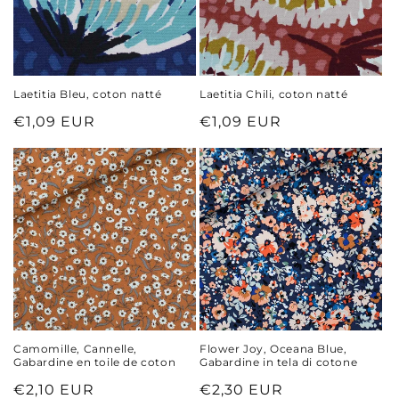
Laetitia Bleu, coton natté
Laetitia Chili, coton natté
Prix
€1,09 EUR
Prix
€1,09 EUR
habituel
habituel
Camomille, Cannelle,
Flower Joy, Oceana Blue,
Gabardine en toile de coton
Gabardine in tela di cotone
Prix
€2,10 EUR
Prix
€2,30 EUR