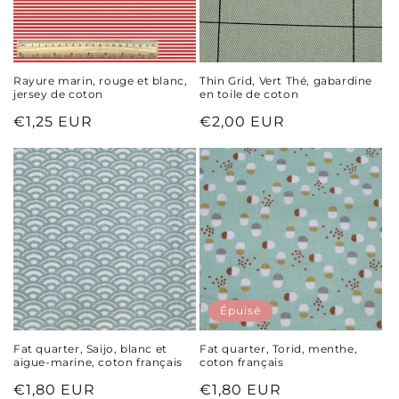
Rayure marin, rouge et blanc,
Thin Grid, Vert Thé, gabardine
jersey de coton
en toile de coton
Prix
€1,25 EUR
Prix
€2,00 EUR
habituel
habituel
Épuisé
Fat quarter, Saijo, blanc et
Fat quarter, Torid, menthe,
aigue-marine, coton français
coton français
Prix
€1,80 EUR
Prix
€1,80 EUR