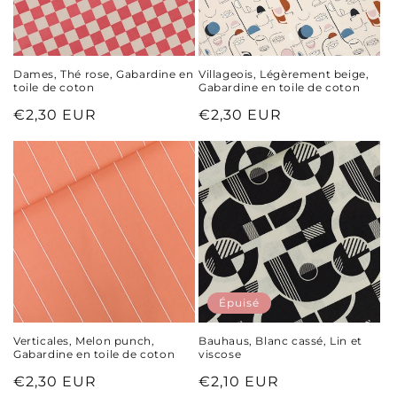
Dames, Thé rose, Gabardine en
Villageois, Légèrement beige,
toile de coton
Gabardine en toile de coton
Prix
€2,30 EUR
Prix
€2,30 EUR
habituel
habituel
Épuisé
Verticales, Melon punch,
Bauhaus, Blanc cassé, Lin et
Gabardine en toile de coton
viscose
Prix
€2,30 EUR
Prix
€2,10 EUR