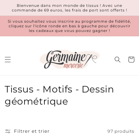
et
Bienvenue dans mon monde de tissus ! Avec une
passer
commande de 69 euros, les frais de port sont offerts !
au
contenu
Si vous souhaitez vous inscrire au programme de fidélité,
cliquez sur l'icône ronde en bas à gauche pour découvrir
les cadeaux que vous pouvez gagner !
Panier
C
Tissus - Motifs - Dessin
o
géométrique
l
l
Filtrer et trier
97 produits
e