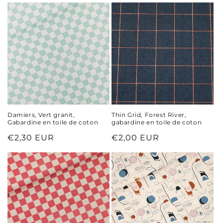
c
t
i
o
n
:
Damiers, Vert granit,
Thin Grid, Forest River,
Gabardine en toile de coton
gabardine en toile de coton
Prix
€2,30 EUR
Prix
€2,00 EUR
habituel
habituel