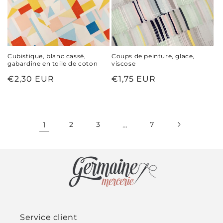
Cubistique, blanc cassé,
Coups de peinture, glace,
gabardine en toile de coton
viscose
Prix
€2,30 EUR
Prix
€1,75 EUR
habituel
habituel
1
2
3
…
7
Service client