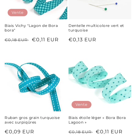
Vente
Biais Vichy "Lagon de Bora
Dentelle multicolore vert et
bora"
turquoise
Prix
Prix
€0,11 EUR
Prix
€0,13 EUR
€0,18 EUR
habituel
soldé
habituel
Vente
Ruban gros grain turquoise
Biais étoile léger « Bora Bora
avec surpiqûres
Lagoon »
Prix
€0,09 EUR
Prix
Prix
€0,11 EUR
€0,18 EUR