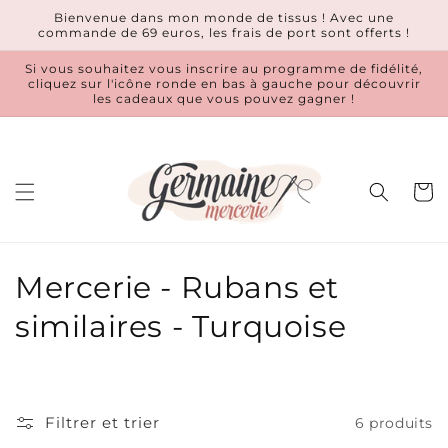
et
Bienvenue dans mon monde de tissus ! Avec une
passer
commande de 69 euros, les frais de port sont offerts !
au
contenu
Si vous souhaitez vous inscrire au programme de fidélité,
cliquez sur l'icône ronde en bas à gauche pour découvrir
les cadeaux que vous pouvez gagner !
Panier
C
Mercerie - Rubans et
o
similaires - Turquoise
l
l
Filtrer et trier
6 produits
e