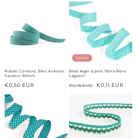
c
t
i
o
n
Vente
:
Ruban Cordura, Bleu Ardoise,
Biais léger à pois "Bora Bora
hauteur 30mm
Lagoon"
Prix
€0,50 EUR
Prix
Prix
€0,11 EUR
€0,18 EUR
habituel
habituel
soldé