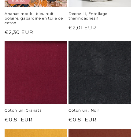
Épuisé
Ananas moulu, bleu nuit
Decovil I, Entoilage
polaire, gabardine en toile de
thermoadhésif
coton
Prix
€2,01 EUR
Prix
€2,30 EUR
habituel
habituel
Coton uni Granata
Coton uni, Noir
Prix
€0,81 EUR
Prix
€0,81 EUR
habituel
habituel