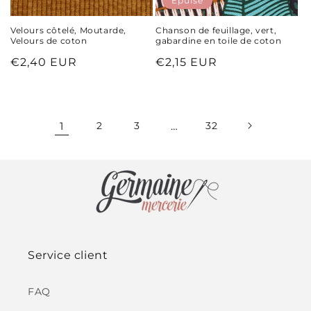
Épuisé
Velours côtelé, Moutarde,
Chanson de feuillage, vert,
Velours de coton
gabardine en toile de coton
Prix
€2,40 EUR
Prix
€2,15 EUR
habituel
habituel
1
2
3
…
32
Service client
FAQ