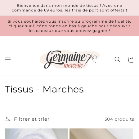
et
Bienvenue dans mon monde de tissus ! Avec une
passer
commande de 69 euros, les frais de port sont offerts !
au
contenu
Si vous souhaitez vous inscrire au programme de fidélité,
cliquez sur l'icône ronde en bas à gauche pour découvrir
les cadeaux que vous pouvez gagner !
Panier
C
Tissus - Marches
o
l
Filtrer et trier
504 produits
l
e