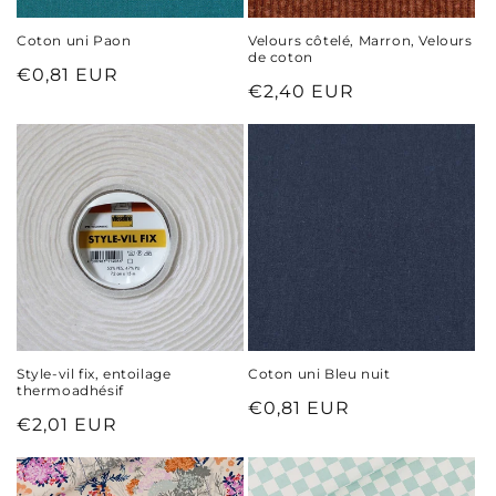
Coton uni Paon
Velours côtelé, Marron, Velours
de coton
Prix
€0,81 EUR
Prix
€2,40 EUR
habituel
habituel
Style-vil fix, entoilage
Coton uni Bleu nuit
thermoadhésif
Prix
€0,81 EUR
Prix
€2,01 EUR
habituel
habituel