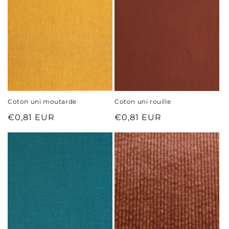
Coton uni moutarde
Coton uni rouille
Prix
€0,81 EUR
Prix
€0,81 EUR
habituel
habituel