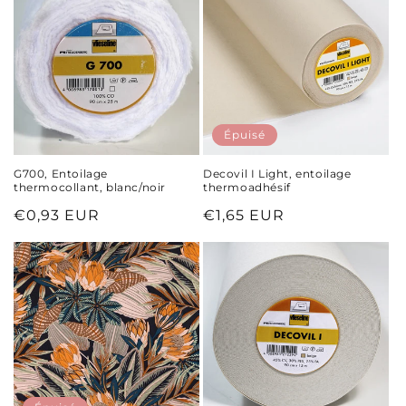
c
t
i
o
Épuisé
n
G700, Entoilage
Decovil I Light, entoilage
thermocollant, blanc/noir
thermoadhésif
:
Prix
€0,93 EUR
Prix
€1,65 EUR
habituel
habituel